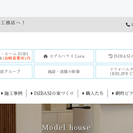
橋工務店へ！
0
・ルーム IORI
モデルハウス Lien
ISIBAS
4
(長崎営業所)内
リフォーム
務店グループ
施設・店舗の新築
(RELIFE C
施工事例
ISIBASIの家づくり
職人たち
劇的ビフ
Model house