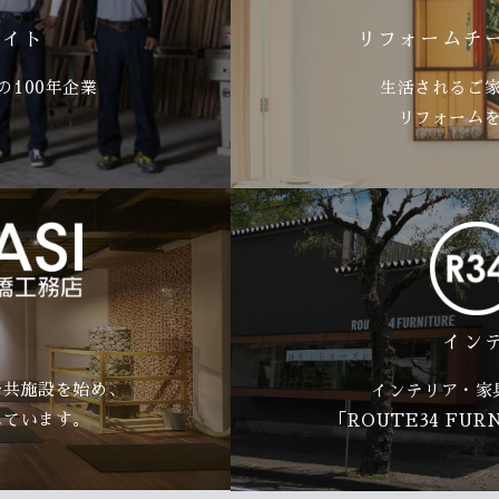
サイト
リフォームチ
100年企業
生活されるご
リフォーム
イン
公共施設を始め、
インテリア・家
れています。
「ROUTE34 FU