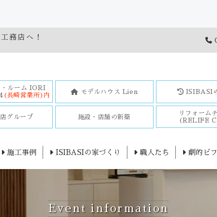
橋工務店へ！
0
・ルーム IORI
モデルハウス Lien
ISIBAS
4
(長崎営業所)内
リフォーム
務店グループ
施設・店舗の新築
(RELIFE C
施工事例
ISIBASIの家づくり
職人たち
劇的ビフ
Event information