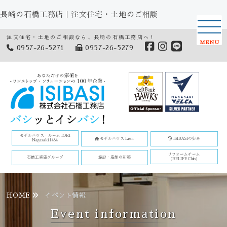
長崎の石橋工務店｜注文住宅・土地のご相談
注文住宅・土地のご相談なら、長崎の石橋工務店へ！
MENU
0957-26-5271
0957-26-5279
モデルハウス・ルーム IORI
モデルハウス Lien
ISIBASIの歩み
Nagasaki1484
リフォームチーム
石橋工務店グループ
施設・店舗の新築
(RELIFE Club)
HOME
イベント情報
Event information