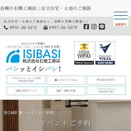
長崎の石橋工務店｜注文住宅・土地のご相談
注文住宅・土地のご相談なら、長崎の石橋工務店へ！
MENU
0957-26-5271
0957-26-5279
モデルハウス・ルーム IORI
モデルハウス Lien
ISIBASIの歩み
Nagasaki1484
リフォームチーム
石橋工務店グループ
施設・店舗の新築
(RELIFE Club)
HOME
イベントご予約
イベントご予約