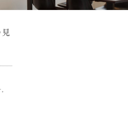
の見
す。