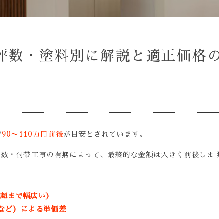
坪数・塗料別に解説と適正価格
で
90〜110万円前後
が目安とされています。
階数・付帯工事の有無によって、最終的な金額は大きく前後しま
坪超まで幅広い）
など）による単価差