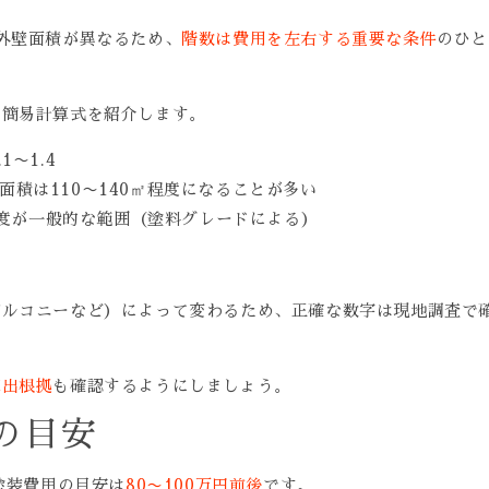
外壁面積が異なるため、
階数は費用を左右する重要な条件
のひと
る簡易計算式を紹介します。
1〜1.4
面積は110〜140㎡程度になることが多い
0円程度が一般的な範囲（塗料グレードによる）
バルコニーなど）によって変わるため、正確な数字は現地調査で
算出根拠
も確認するようにしましょう。
の目安
塗装費用の目安は
80〜100万円前後
です。