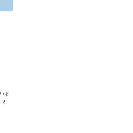
いる
りま