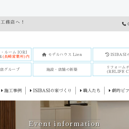
橋工務店へ！
0
・ルーム IORI
モデルハウス Lien
ISIBAS
4
(長崎営業所)内
リフォーム
務店グループ
施設・店舗の新築
(RELIFE C
施工事例
ISIBASIの家づくり
職人たち
劇的ビフ
Event information