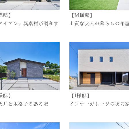
様邸】
【M様邸】
アイアン、異素材が調和す
上質な大人の暮らしの平
【I様邸】
様邸】
インナーガレージのある
天井と木格子のある家