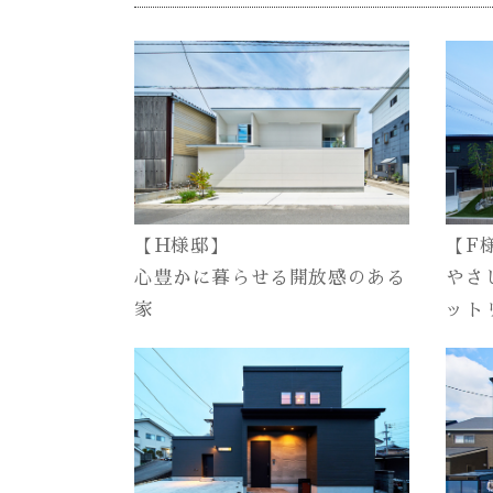
【H様邸】
【F
心豊かに暮らせる開放感のある
やさ
家
ット