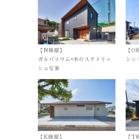
【N様邸】
【O
ガルバリウム×木のスタイリッ
シン
シュな家
【K様邸】
【T