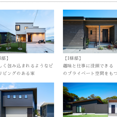
【I様邸】
様邸】
趣味と仕事に没頭できる
しく包み込まれるようなピ
のプライベート空間をも
リビングのある家