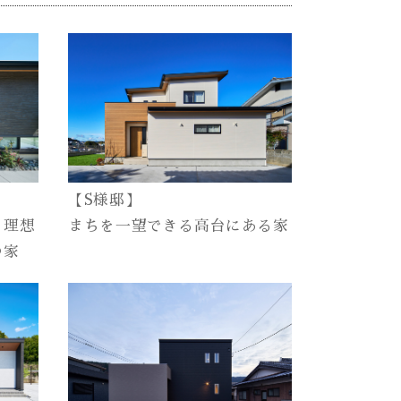
【S様邸】
 理想
まちを一望できる高台にある家
つ家