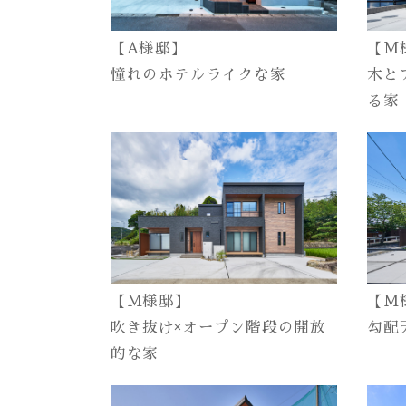
【A様邸】
【M
憧れのホテルライクな家
木と
る家
【M様邸】
【M
吹き抜け×オープン階段の開放
勾配
的な家