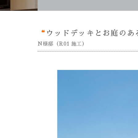
“
ウッドデッキとお庭のあ
N様邸（R01 施工）