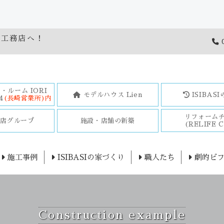
橋工務店へ！
0
・ルーム IORI
モデルハウス Lien
ISIBAS
4
(長崎営業所)内
リフォーム
務店グループ
施設・店舗の新築
(RELIFE C
施工事例
ISIBASIの家づくり
職人たち
劇的ビフ
Construction example