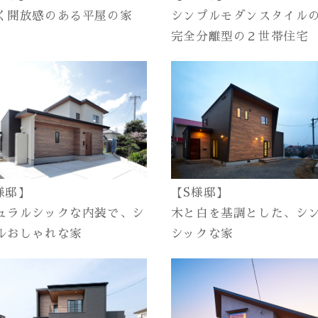
く開放感のある平屋の家
シンプルモダンスタイル
完全分離型の２世帯住宅
様邸】
【S様邸】
ュラルシックな内装で、シ
木と白を基調とした、シ
ルおしゃれな家
シックな家