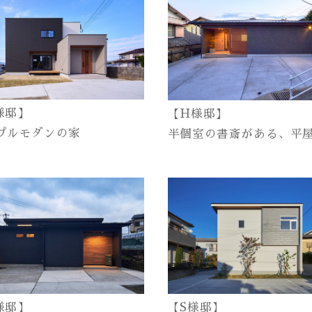
様邸】
【H様邸】
プルモダンの家
半個室の書斎がある、平
様邸】
【S様邸】