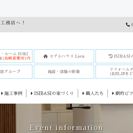
橋工務店へ！
0
・ルーム IORI
モデルハウス Lien
ISIBAS
4
(長崎営業所)内
リフォーム
務店グループ
施設・店舗の新築
(RELIFE C
施工事例
ISIBASIの家づくり
職人たち
劇的ビフ
Event information