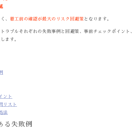
延
しく、
着工前の確認が最大のリスク回避策
となります。
者トラブルそれぞれの失敗事例と回避策、事前チェックポイント
説します。
例
イント
問リスト
処法
ある失敗例