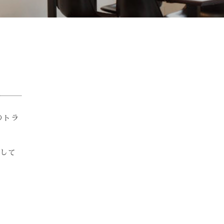
のトラ
として