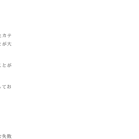
たカテ
とが大
ことが
してお
な失敗