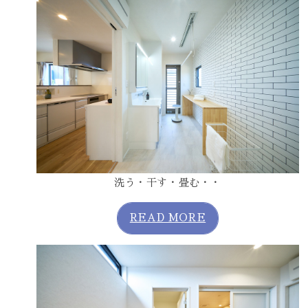
洗う・干す・畳む・・
READ MORE