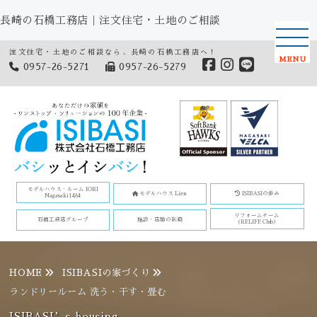
長崎の石橋工務店｜注文住宅・土地のご相談
注文住宅・土地のご相談なら、長崎の石橋工務店へ！
MENU
0957-26-5271
0957-26-5279
モデルハウス・ルーム IORI
モデルハウス Lien
ISIBASIの歩み
Nagasaki1484
リフォームチーム
石橋工務店グループ
施設・店舗の新築
(RELIFE Club)
HOME
ISIBASIの家づくり
ランドリールーム 洗う・干す・畳む
ISIBASI’s housing